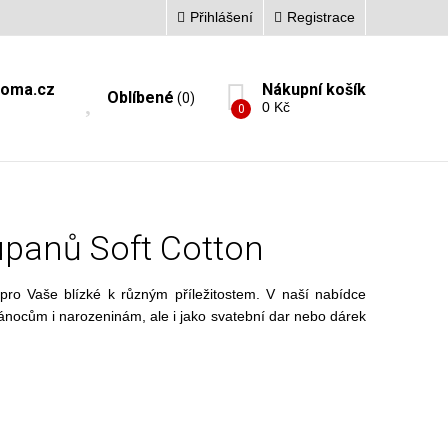
Přihlášení
Registrace
doma.cz
Nákupní košík
Oblíbené
(0)
0 Kč
0
upanů Soft Cotton
pro Vaše blízké k různým příležitostem. V naší nabídce
ánocům i narozeninám, ale i jako svatební dar nebo dárek