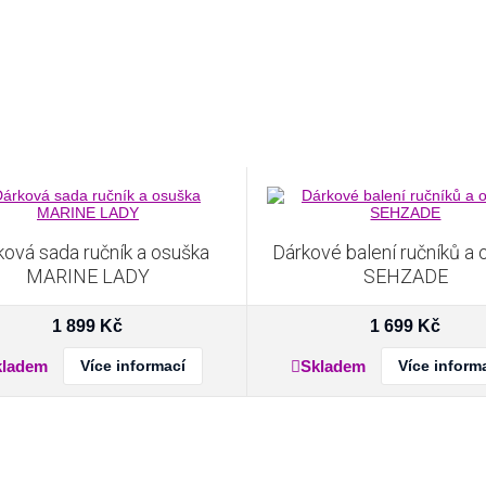
ková sada ručník a osuška
Dárkové balení ručníků a
MARINE LADY
SEHZADE
1 899
Kč
1 699
Kč
kladem
Více informací
Skladem
Více inform