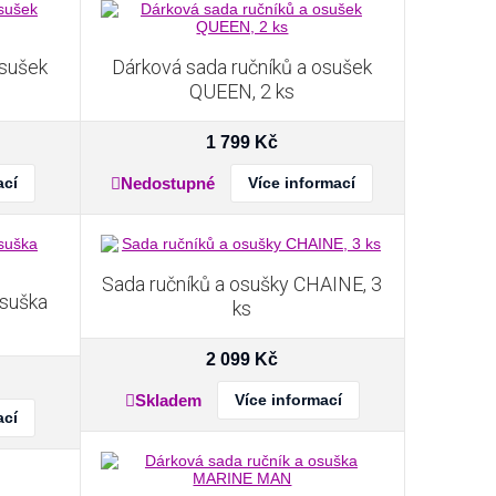
osušek
Dárková sada ručníků a osušek
QUEEN, 2 ks
1 799
Kč
ací
Nedostupné
Více informací
Sada ručníků a osušky CHAINE, 3
osuška
ks
2 099
Kč
Skladem
Více informací
ací