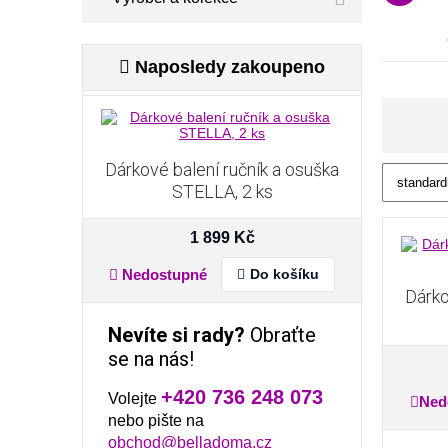
Naposledy zakoupeno
Dárkové balení ručník a osuška
STELLA, 2 ks
1 899 Kč
Nedostupné
Do košíku
Dárko
Nevíte si rady?
Obraťte
se na nás!
+420 736 248 073
Volejte
Ned
nebo pište na
obchod@belladoma.cz