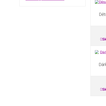
Dět
S
Dár
S