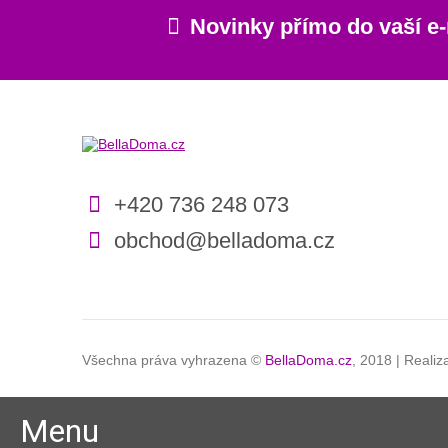
Novinky přímo do vaší e
+420 736 248 073
obchod@belladoma.cz
Všechna práva vyhrazena ©
BellaDoma.cz
, 2018 | Reali
Menu