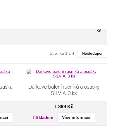
Kč
Stránka 1 z 4
Následující
osuška
Dárkové balení ručníků a osušky
SILVIA, 3 ks
1 899
Kč
rmací
Skladem
Více informací