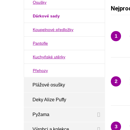
Osušky
Nejpro
Dárkové sady
Koupelnové předložky
1
Pantofle
Kuchyňské utěrky
Přehozy
2
Plážové osušky
Deky Alize Puffy
Pyžama
3
Výrobci a kolekce