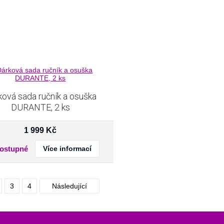
ková sada ručník a osuška
DURANTE, 2 ks
1 999
Kč
ostupné
Více informací
3
4
Následující