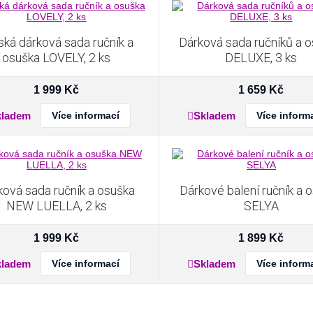
ská dárková sada ručník a
Dárková sada ručníků a 
osuška LOVELY, 2 ks
DELUXE, 3 ks
1 999
Kč
1 659
Kč
kladem
Více informací
Skladem
Více inform
ková sada ručník a osuška
Dárkové balení ručník a 
NEW LUELLA, 2 ks
SELYA
1 999
Kč
1 899
Kč
kladem
Více informací
Skladem
Více inform