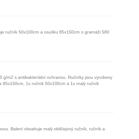
uje ručník 50x100cm a osušku 85x150cm o gramáži 580
 g/m2 s antibakteriální ochranou. Ručníky jsou vyrobeny
ka 85x150cm, 1x ručník 50x100cm a 1x malý ručník
xu. Balení obsahuje malý obličejový ručník, ručník a