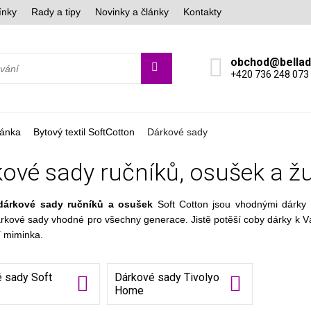
ínky
Rady a tipy
Novinky a články
Kontakty
obchod@bella
+420 736 248 073
ránka
Bytový textil SoftCotton
Dárkové sady
ové sady ručníků, osušek a ž
dárkové sady ručníků a osušek
Soft Cotton jsou vhodnými dárky 
árkové sady vhodné pro všechny generace. Jistě potěší coby dárky k V
í miminka.
 sady Soft
Dárkové sady Tivolyo
Home