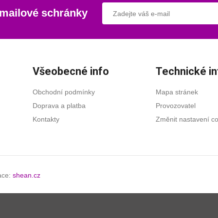
-mailové schránky
Všeobecné info
Technické in
Obchodní podmínky
Mapa stránek
Doprava a platba
Provozovatel
Kontakty
Změnit nastavení c
zace:
shean.cz