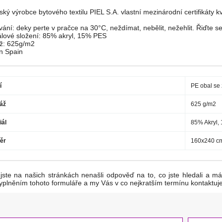
ký výrobce bytového textilu PIEL S.A. vlastní mezinárodní certifikáty kva
ání: deky perte v pračce na 30°C, neždímat, nebělit, nežehlit. Řiďte s
álové složení: 85% akryl, 15% PES
ž: 625g/m2
n Spain
í
PE obal se
áž
625 g/m2
iál
85% Akryl,
ěr
160x240 c
jste na našich stránkách nenašli odpověď na to, co jste hledali a mát
yplněním tohoto formuláře a my Vás v co nejkratším termínu kontaktuj