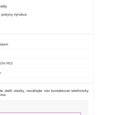
lity.
e pokyny výrobce.
 zipem
 15% PES
m
e další otázky, neváhejte nás kontaktovat telefonicky
eme.