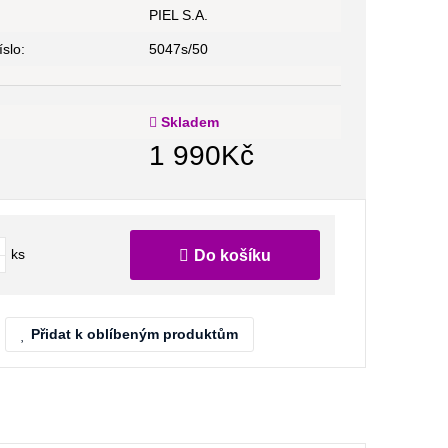
PIEL S.A.
slo:
5047s/50
Skladem
1 990
Kč
ks
Do košíku
Přidat k oblíbeným produktům