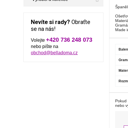
Španěls
Ošetřov
Materi
Nevíte si rady?
Obraťte
Gramá
se na nás!
Made i
+420 736 248 073
Volejte
nebo pište na
Balen
obchod@belladoma.cz
Gram
Mater
Rozm
Pokud 
nebo v