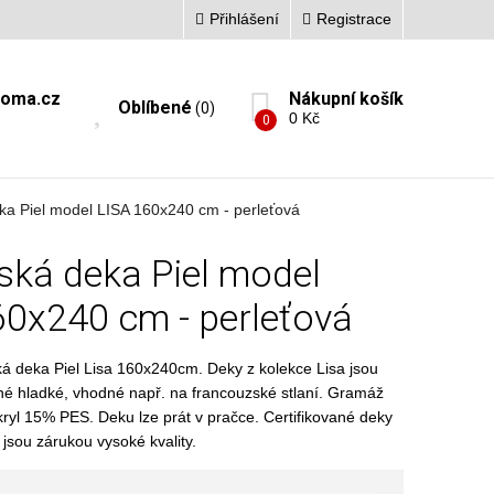
Přihlášení
Registrace
doma.cz
Nákupní košík
Oblíbené
(0)
0 Kč
0
ka Piel model LISA 160x240 cm - perleťová
ská deka Piel model
60x240 cm - perleťová
á deka Piel Lisa 160x240cm. Deky z kolekce Lisa jsou
é hladké, vhodné např. na francouzské stlaní. Gramáž
yl 15% PES. Deku lze prát v pračce. Certifikované deky
 jsou zárukou vysoké kvality.