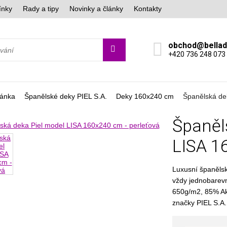
ínky
Rady a tipy
Novinky a články
Kontakty
obchod@bella
+420 736 248 073
ránka
Španělské deky PIEL S.A.
Deky 160x240 cm
Španělská de
Španěl
LISA 1
Luxusní španělsk
vždy jednobarevn
650g/m2, 85% Akr
značky PIEL S.A.