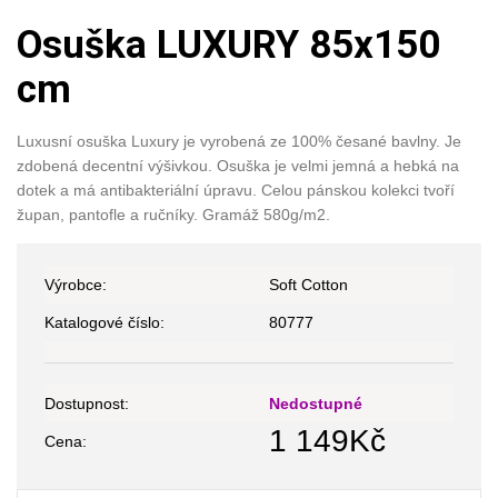
Osuška LUXURY 85x150
cm
Luxusní osuška Luxury je vyrobená ze 100% česané bavlny. Je
zdobená decentní výšivkou. Osuška je velmi jemná a hebká na
dotek a má antibakteriální úpravu. Celou pánskou kolekci tvoří
župan, pantofle a ručníky. Gramáž 580g/m2.
Výrobce:
Soft Cotton
Katalogové číslo:
80777
Dostupnost:
Nedostupné
1 149
Kč
Cena: