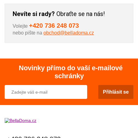
Nevíte si rady?
Obraťte se na nás!
+420 736 248 073
Volejte
nebo pište na
obchod@belladoma.cz
Novinky přímo do vaší e-mailové
schránky
Přihlásit se