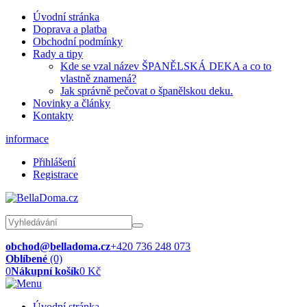
Úvodní stránka
Doprava a platba
Obchodní podmínky
Rady a tipy
Kde se vzal název ŠPANĚLSKÁ DEKA a co to
vlastně znamená?
Jak správně pečovat o španělskou deku.
Novinky a články
Kontakty
informace
Přihlášení
Registrace
obchod@belladoma.cz
+420 736 248 073
Oblíbené
(0)
0
Nákupní košík
0 Kč
Úvodní stránka