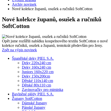
Archiv novinek
Nové kolekce županů, osušek a ručníků SoftCotton
Nové kolekce županů, osušek a ručníků
SoftCotton
Opět jsme rozšířili nabídku koupelnového textilu SoftCotton o nové
kolekce ručníků, osušek a županů, tentokrát především pro ženy.
Zpět na výpis novinek
Španělské deky PIEL S.A.
Deky 220x240 cm
Deky 160x240 cm
Juniors 160x220 cm
Deky 150x200cm
Dětské 110x140 cm
Dětské 80x110 cm
Zavinovačky pro miminka
Bavlněné plédy PIEL S.A.
Župany SotfCotton
Dámské župany
Pánské župany