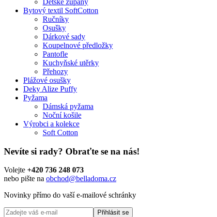
Dětské župany
Bytový textil SoftCotton
Ručníky
Osušky
Dárkové sady
Koupelnové předložky
Pantofle
Kuchyňské utěrky
Přehozy
Plážové osušky
Deky Alize Puffy
Pyžama
Dámská pyžama
Noční košile
Výrobci a kolekce
Soft Cotton
Nevíte si rady?
Obraťte se na nás!
Volejte
+420 736 248 073
nebo pište na
obchod@belladoma.cz
Novinky přímo do vaší e-mailové schránky
Přihlásit se