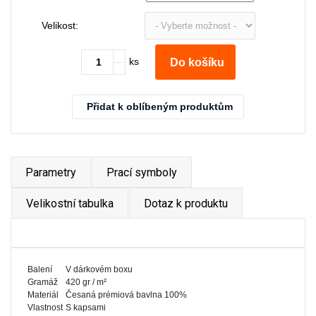
Velikost:
ks
Do košíku
Přidat k oblíbeným produktům
Parametry
Prací symboly
Velikostní tabulka
Dotaz k produktu
Balení
V dárkovém boxu
Gramáž
420 gr / m²
Materiál
Česaná prémiová bavlna 100%
Vlastnost
S kapsami