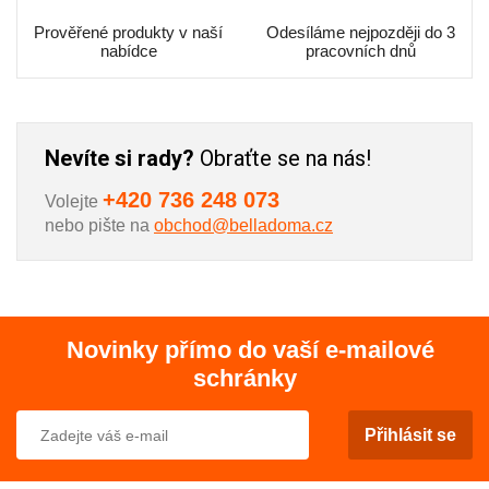
Prověřené produkty v naší
Odesíláme nejpozději do 3
nabídce
pracovních dnů
Nevíte si rady?
Obraťte se na nás!
+420 736 248 073
Volejte
nebo pište na
obchod@belladoma.cz
Novinky přímo do vaší e-mailové
schránky
Přihlásit se