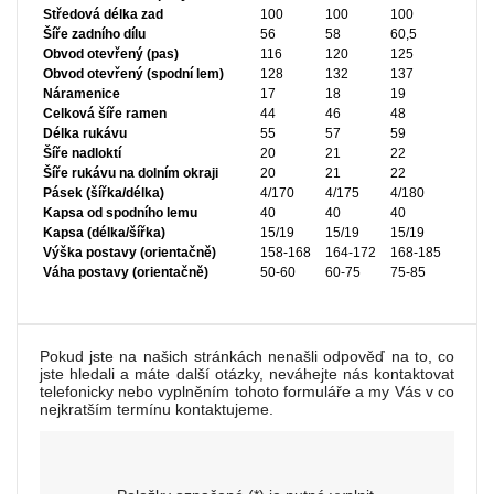
Středová délka zad
100
100
100
Šíře zadního dílu
56
58
60,5
Obvod otevřený (pas)
116
120
125
Obvod otevřený (spodní lem)
128
132
137
Náramenice
17
18
19
Celková šíře ramen
44
46
48
Délka rukávu
55
57
59
Šíře nadloktí
20
21
22
Šíře rukávu na dolním okraji
20
21
22
Pásek (šířka/délka)
4/170
4/175
4/180
Kapsa od spodního lemu
40
40
40
Kapsa (délka/šířka)
15/19
15/19
15/19
Výška postavy (orientačně)
158-168
164-172
168-185
Váha postavy (orientačně)
50-60
60-75
75-85
Pokud jste na našich stránkách nenašli odpověď na to, co
jste hledali a máte další otázky, neváhejte nás kontaktovat
telefonicky nebo vyplněním tohoto formuláře a my Vás v co
nejkratším termínu kontaktujeme.