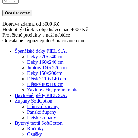
Odeslat dotaz
Doprava zdarma od 3000 Kč
Hodnotný dárek k objednávce nad 4000 Kč
Prověřené produkty v naší nabídce
Odesíláme nejpozději do 3 pracovních dnů
Španělské deky PIEL S.A.
Deky 220x240 cm
Deky 160x240 cm
Juniors 160x220 cm
Deky 150x200cm
Dětské 110x140 cm
Dětské 80x110 cm
Zavinovačky pro miminka
Bavlněné plédy PIEL S.A.
Župany SotfCotton
Dámské župany
Pánské župany
Dětské župany
Bytový textil SoftCotton
Ručníky
Osušky