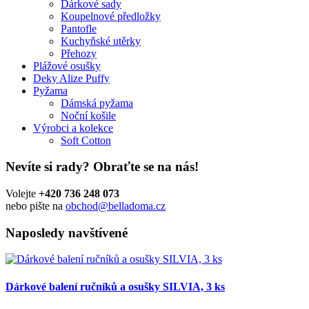
Dárkové sady
Koupelnové předložky
Pantofle
Kuchyňské utěrky
Přehozy
Plážové osušky
Deky Alize Puffy
Pyžama
Dámská pyžama
Noční košile
Výrobci a kolekce
Soft Cotton
Nevíte si rady?
Obraťte se na nás!
Volejte
+420 736 248 073
nebo pište na
obchod@belladoma.cz
Naposledy navštívené
Dárkové balení ručníků a osušky SILVIA, 3 ks