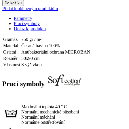
Do košíku
Přidat k oblíbeným produktům
Parametry
Prací symboly
Dotaz k produktu
Gramáž
750 gr / m²
Materiál
Česaná bavlna 100%
Ostatní
Antibakteriální ochrana MICROBAN
Rozměr
50x90 cm
Vlastnost
S výšivkou
Prací symboly
Maximální teplota 40 ° C
Normální mechanické působení
Normální máchání
Normálně odstřeďování