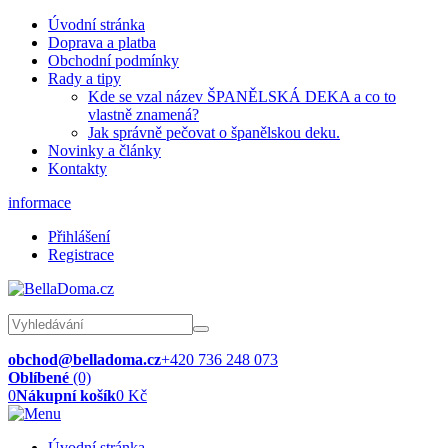
Úvodní stránka
Doprava a platba
Obchodní podmínky
Rady a tipy
Kde se vzal název ŠPANĚLSKÁ DEKA a co to
vlastně znamená?
Jak správně pečovat o španělskou deku.
Novinky a články
Kontakty
informace
Přihlášení
Registrace
obchod@belladoma.cz
+420 736 248 073
Oblíbené
(0)
0
Nákupní košík
0 Kč
Úvodní stránka