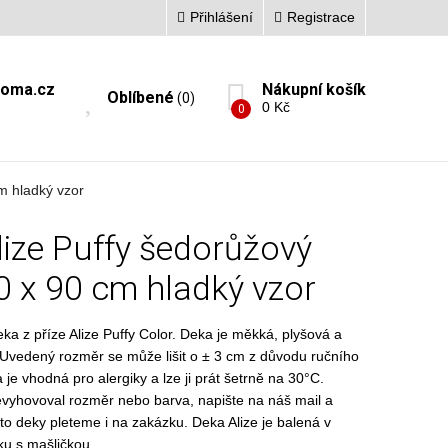
Přihlášení
Registrace
doma.cz
Nákupní košík
Oblíbené
(0)
0 Kč
0
m hladký vzor
lize Puffy šedorůžový
0 x 90 cm hladký vzor
ka z příze Alize Puffy Color. Deka je měkká, plyšová a
jí. Uvedený rozměr se může lišit o ± 3 cm z důvodu ručního
je vhodná pro alergiky a lze ji prát šetrně na 30°C.
vyhovoval rozměr nebo barva, napište na náš mail a
to deky pleteme i na zakázku. Deka Alize je balená v
u s mašličkou.