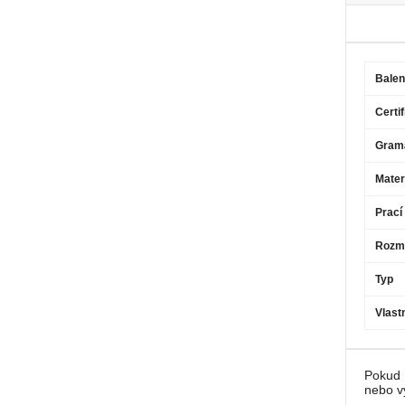
Balen
Certif
Gram
Mater
Prací
Rozm
Typ
Vlast
Pokud 
nebo v