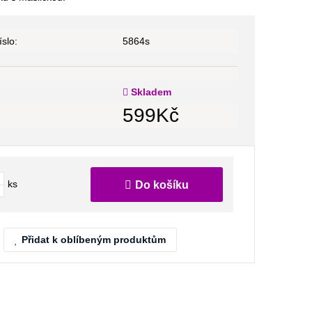
slo:
5864s
Skladem
599
Kč
ks
Do košíku
Přidat k oblíbeným produktům