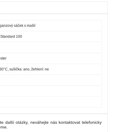
rganzový sáček s mašlí
Standard 100
ster
 30°C, sušička: ano, žehlení: ne
e další otázky, neváhejte nás kontaktovat telefonicky
eme.