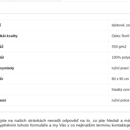
í
dárkové, o
ikát kvality
Oeko-Tex® 
áž
550 g/m2
iál
100% polye
 symboly
ruční praní
ěr
80 x 90 cm
hladký vzor
nost
ruční práce
jste na našich stránkách nenašli odpověď na to, co jste hledali a mát
yplněním tohoto formuláře a my Vás v co nejkratším termínu kontaktuj