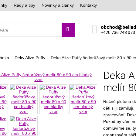
ínky
Rady a tipy
Novinky a články
Kontakty
obchod@bella
+420 736 248 073
ránka
Deky Alize Puffy
Deka Alize Puffy šedorůžový melír 80 x 90 c
Deka A
melír 8
Ručně pletená de
děti si ji zamilu
zpracování. Deka 
Pokud by vám ne
domluvíme se, ty
organzovém sáčk